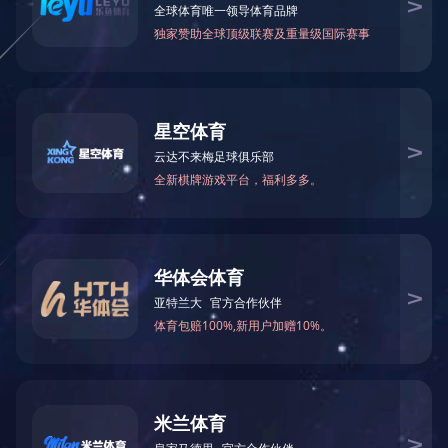
退休教师
朱青
2017-09-27
张艳秋
2017-09-27
李会萍
2017-09-27
第一页
<<上一页
下一页>>
尾页
联系我们
通讯地址：贵州省贵阳市花溪区
邮编：550025
电话：0851-83624391