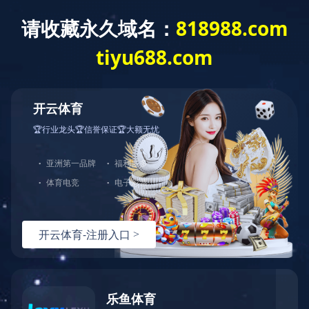
管理学院
师资队伍
当前位置：
乐动官方网站-乐动ledong(中国)
师资队伍
退休教师