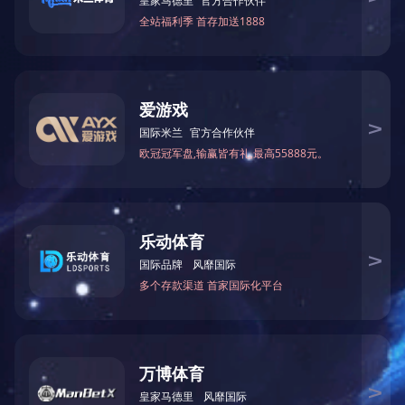
计划志愿者服务队队员回信内容，并通
过党团知识
竞猜
游戏对所学的内容进行
巩固。
在实践检验环节，班级开展了一系
列趣味活动，包括亲手包粽子迎端午、
科技小发明手工制作、猫鼠追逐游戏与
合写班级月刊等，在活动中体悟劳动精
神，培养科技创新思维，增强
身体素
质
，凝聚班级合力。