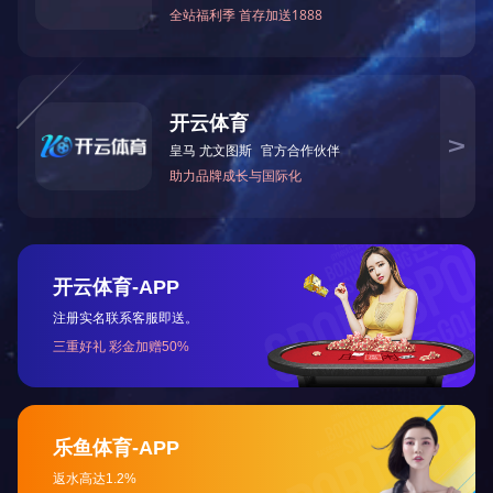
管理学院工商
2301
团支部将会继续
开展更多丰富的团日活动，引导同学们
坚定理想信念，厚植家国情怀，奋力书
写为中国式现代化挺膺担当的青春篇