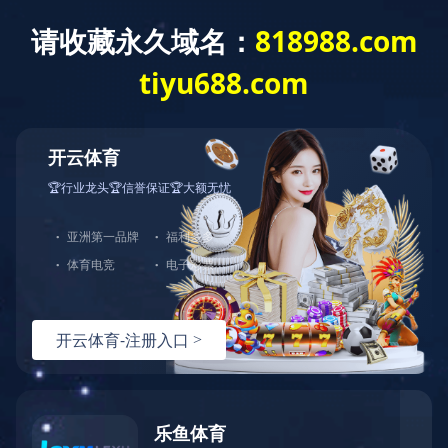
管理学院
管理学院工商2301班“团纪铸魂青春
梦，科技引领时代航”5月主题团日活动