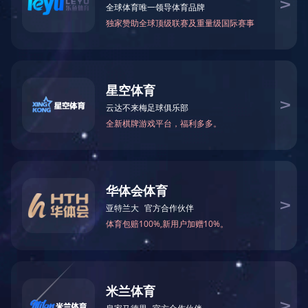
顺利开展
发布者：江波
发布时间：2025-05-14
浏览次数：
深入学习领会习近平新时代中国特
色社会主义思想，增强广大团员的青年
责任感与使命感，
5
月
7
日至
5
月
11
日，
管理学院工商
2301
团支部开展以“团纪
铸魂青春梦，科技引领时代航”为主题
的团日活动。
在理论学习环节，同学们上了一节
别开生面的班
团
理论课，深入学习了中
央八项规定精神与共青团团纪，研读了
《习近平与大学生朋友们》第二卷与习
近平总书记给谢依特小学戍边支教西部