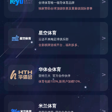
发布者：mcman
发布时间：2023-04-03
浏览次
数：
一、申请流程
1
、
EMBA
中心将于
EMBA
课程开
始前三个月将课程名称及授课时间等相
关信息在学院网页及
EMBA
中心网页公
布，请学院各位老师及时保持关注。
2
、有意愿的老师请按规定填写
《
EMBA
课程助教申请表》（在学院或
EMBA
中心网站上下载）并发送电子版
至
emba@gzu.edu.cn
。
3
、
EMBA
中心回复邮件确认。
二、申请资格要求