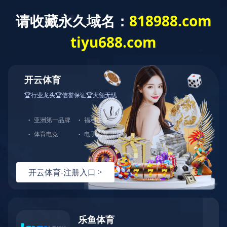
管理学院
综合新闻
更多>>
管理学院组织师生集中收看庆祝中国共产党成立
01
105周年大会
7月1日上午，庆祝中国共产党成立105周年大会在北京隆重举
2026-07
行。学院组织师生在三楼报告厅集中收看大会现场直播。 伴随
着庄严雄壮的国歌响彻云端，师生肃立起立、齐声高歌。中共
喜 报
中央总书记、国家主席、中央军委主席习近平向“七一勋章”获
16
得者颁授勋章并发表重要讲话，师生凝神聆听、认真记录，共
我院王婷教授及其研究生陈美晶在《Humanities and Social
2026-06
同感悟党的百年奋斗伟力，汲取砥砺前行精神力量。 大家一致
Sciences Communications》发表论文乐动官方网站-乐动
表示深受鼓舞、倍感振奋，将深入学习贯彻习近平党建思想，
ledong(中国)教授王婷（通讯作者）及其指导的管理科学与工