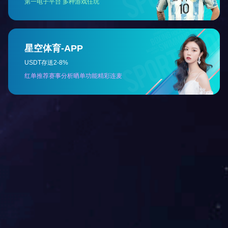
张步阔
陶垚(校聘副教
王美强
授)
陈刚
付江月
郭 峰
徐建萍
余 鹏
张人龙